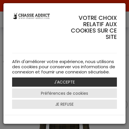
Livraison offerte à partir de 70 € de commande !
VOTRE CHOIX
RELATIF AUX
COOKIES SUR CE
Chemise Highseat Seeland
SITE
Verte
Chemise de chasse Verte de chez Seeland
Afin d'améliorer votre expérience, nous utilisons
des cookies pour conserver vos informations de
connexion et fournir une connexion sécurisée.
J'ACCEPTE
Préférences de cookies
JE REFUSE