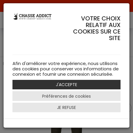
Livraison offerte à partir de 70 € de commande !
VOTRE CHOIX
RELATIF AUX
COOKIES SUR CE
Breeks Compact Logmar
SITE
Insulated - Härkila
Parfait pour une Chasse Confortable et Efficace
Afin d'améliorer votre expérience, nous utilisons
des cookies pour conserver vos informations de
connexion et fournir une connexion sécurisée.
J'ACCEPTE
Préférences de cookies
JE REFUSE