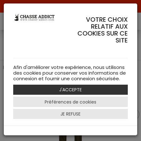
Livraison offerte à partir de 70 € de commande !
VOTRE CHOIX
RELATIF AUX
COOKIES SUR CE
Pantalon Fjell Light -
SITE
HARKILA
Pantalon léger Fjell Light HARKILA
Afin d'améliorer votre expérience, nous utilisons
des cookies pour conserver vos informations de
connexion et fournir une connexion sécurisée.
J'ACCEPTE
Préférences de cookies
JE REFUSE