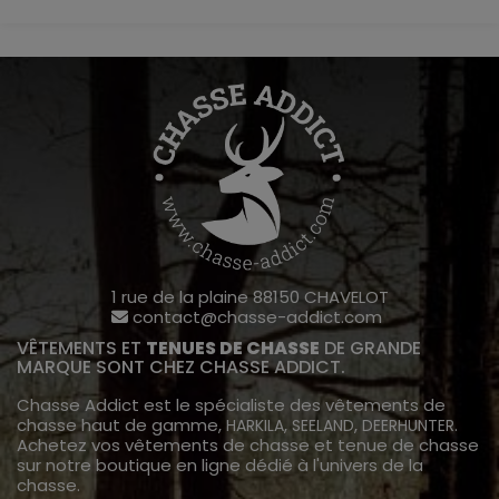
1 rue de la plaine 88150 CHAVELOT
contact@chasse-addict.com
VÊTEMENTS ET
TENUES DE CHASSE
DE GRANDE
MARQUE SONT CHEZ CHASSE ADDICT.
Chasse Addict est le spécialiste des vêtements de
chasse haut de gamme,
,
,
.
HARKILA
SEELAND
DEERHUNTER
Achetez vos vêtements de chasse et tenue de chasse
sur notre boutique en ligne dédié à l'univers de la
chasse.