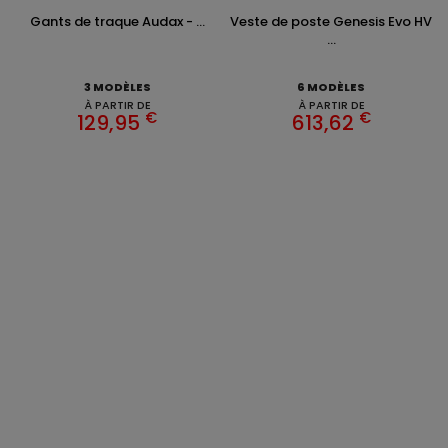
Gants de traque Audax - ...
Veste de poste Genesis Evo HV
...
3 MODÈLES
6 MODÈLES
À PARTIR DE
À PARTIR DE
€
€
129,95
613,62