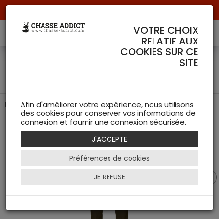
Livraison offerte à partir de 70 € de commande !
VOTRE CHOIX
RELATIF AUX
COOKIES SUR CE
Pantalon Wildboar Pro
SITE
Move busker - Härkila
Pantalon de traque résistant
Afin d'améliorer votre expérience, nous utilisons
des cookies pour conserver vos informations de
connexion et fournir une connexion sécurisée.
J'ACCEPTE
Préférences de cookies
JE REFUSE