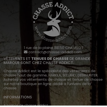
1 rue de la plaine 88150 CHAVELOT
contact@chasse-addict.com
VÊTEMENTS ET
TENUES DE CHASSE
DE GRANDE
MARQUE SONT CHEZ CHASSE ADDICT.
Chasse Addict est le spécialiste des vêtements de
chasse haut de gamme,
,
,
.
HARKILA
SEELAND
DEERHUNTER
Achetez vos vêtements de chasse et tenue de chasse
sur notre boutique en ligne dédié à l'univers de la
chasse.
INFORMATIONS
A propos de chasse addict