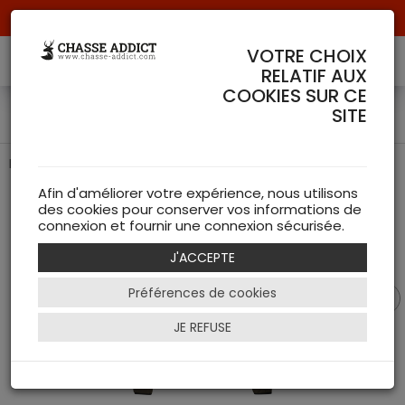
Livraison offerte à partir de 70 € de commande !
VOTRE CHOIX
RELATIF AUX
COOKIES SUR CE
Pull Polaire Hawker Seeland
SITE
Polaire de chasse de chez Seeland
Afin d'améliorer votre expérience, nous utilisons
des cookies pour conserver vos informations de
connexion et fournir une connexion sécurisée.
J'ACCEPTE
Préférences de cookies
JE REFUSE