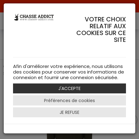
Livraison offerte à partir de 70 € de commande !
VOTRE CHOIX
RELATIF AUX
COOKIES SUR CE
Pull Haze Windbreaker Knit
SITE
- Seeland
Chaleur et Protection Contre le Vent pour Toutes Vos
Afin d'améliorer votre expérience, nous utilisons
des cookies pour conserver vos informations de
Sorties en Plein Air
connexion et fournir une connexion sécurisée.
J'ACCEPTE
Préférences de cookies
JE REFUSE