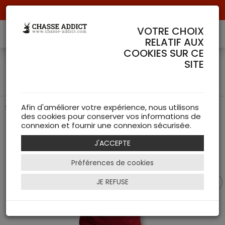
Livraison offerte à partir de 70 € de commande !
VOTRE CHOIX
RELATIF AUX
COOKIES SUR CE
Sweat à Capuche Chasse
SITE
Addict Signature Red Stag
Sweat rouge classique intérieur doudou pour passionnés.
Afin d'améliorer votre expérience, nous utilisons
des cookies pour conserver vos informations de
connexion et fournir une connexion sécurisée.
J'ACCEPTE
Préférences de cookies
JE REFUSE