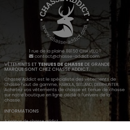
1 rue de la plaine 88150 CHAVELOT
contact@chasse-addict.com
VÊTEMENTS ET
TENUES DE CHASSE
DE GRANDE
MARQUE SONT CHEZ CHASSE ADDICT.
Chasse Addict est le spécialiste des vêtements de
chasse haut de gamme,
,
,
.
HARKILA
SEELAND
DEERHUNTER
Achetez vos vêtements de chasse et tenue de chasse
sur notre boutique en ligne dédié à l'univers de la
chasse.
INFORMATIONS
A propos de chasse addict
Livraison