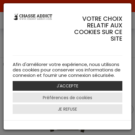
Livraison offerte à partir de 70 € de commande !
VOTRE CHOIX
RELATIF AUX
COOKIES SUR CE
T-shirt Gorm Manches
SITE
longues L/S - Härkila
Un t-shirt en coton doux et résistant
Afin d'améliorer votre expérience, nous utilisons
des cookies pour conserver vos informations de
connexion et fournir une connexion sécurisée.
J'ACCEPTE
Préférences de cookies
JE REFUSE