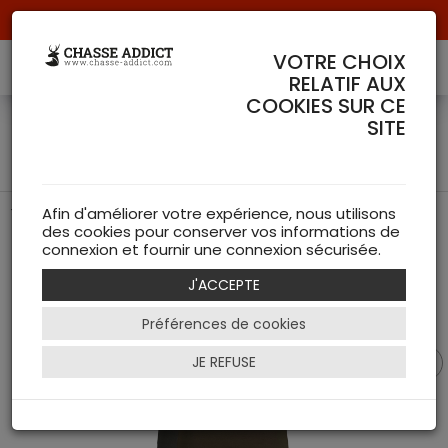
Livraison offerte à partir de 70 € de commande !
VOTRE CHOIX
RELATIF AUX
COOKIES SUR CE
T-Shirt Outdoor Seeland
SITE
(Pack de 2 t-shirt)
T-Shirt de chasse de chez Seeland
Afin d'améliorer votre expérience, nous utilisons
des cookies pour conserver vos informations de
connexion et fournir une connexion sécurisée.
J'ACCEPTE
Préférences de cookies
JE REFUSE