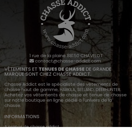
1 rue de la plaine 88150 CHAVELOT
contact@chasse-addict.com
VÊTEMENTS ET
TENUES DE CHASSE
DE GRANDE
MARQUE SONT CHEZ CHASSE ADDICT.
Chasse Addict est le spécialiste des vêtements de
chasse haut de gamme,
,
,
.
HARKILA
SEELAND
DEERHUNTER
Achetez vos vêtements de chasse et tenue de chasse
sur notre boutique en ligne dédié à l'univers de la
chasse.
INFORMATIONS
A propos de chasse addict