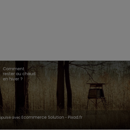
EZ CHASSE ADDICT.
 de gamme,
,
,
.
HARKILA
SEELAND
DEERHUNTER
ique en ligne dédié à l'univers de la chasse.
CONSEILS DE
CHASSE
Comment
rester au chaud
en hiver ?
Ecommerce Solution
Pixad.fr
opulsé avec
-