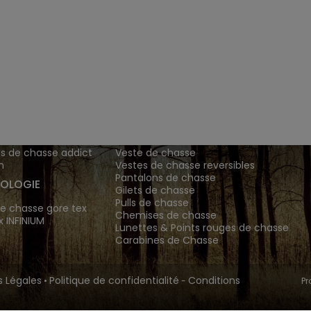
ENTS ET
TENUES DE CHASSE
DE GRANDE MARQUE SONT CH
 Addict est le spécialiste des vêtements de chasse haut
z vos vêtements de chasse et tenue de chasse sur notre bout
MATIONS
ARTICLES DE CHASSE
s de chasse addict
Veste de chasse
n
Vestes de chasse reversibles
Pantalons de chasse
OLOGIE
Gilets de chasse
Pulls de chasse
e chasse gore tex
Chemises de chasse
x INFINIUM
Lunettes & Points rouges de chasse
Carabines de Chasse
 Légales
Politique de confidentialité
Conditions
•
-
Pr