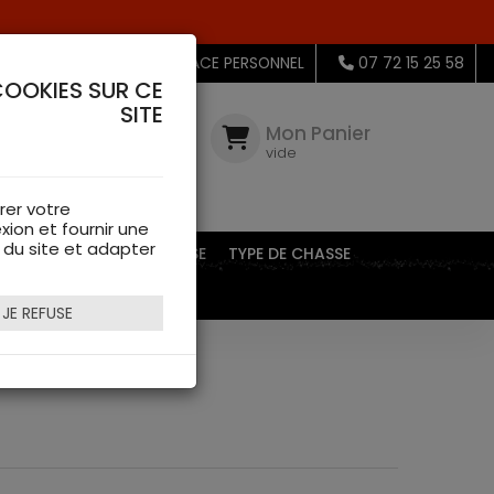
MON ESPACE PERSONNEL
07 72 15 25 58
COOKIES SUR CE
SITE
Mon
Compte
Mon Panier
connectez-
vide
vous
rer votre
xion et fournir une
s du site et adapter
EQUIPEMENTS DE CHASSE
TYPE DE CHASSE
JE REFUSE