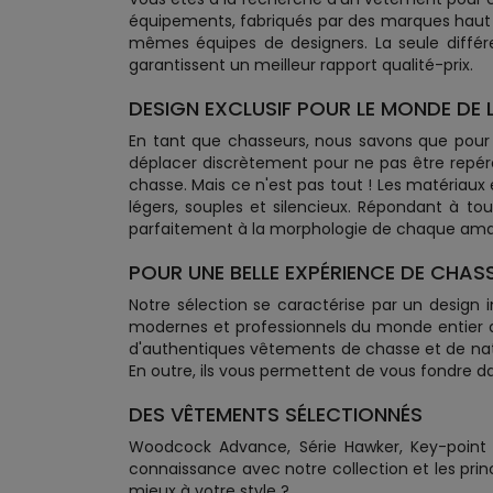
équipements, fabriqués par des marques haut 
mêmes équipes de designers. La seule différ
garantissent un meilleur rapport qualité-prix.
DESIGN EXCLUSIF POUR LE MONDE DE 
En tant que chasseurs, nous savons que pour
déplacer discrètement pour ne pas être repér
chasse. Mais ce n'est pas tout ! Les matériaux
légers, souples et silencieux. Répondant à t
parfaitement à la morphologie de chaque ama
POUR UNE BELLE EXPÉRIENCE DE CHASS
Notre sélection se caractérise par un design
modernes et professionnels du monde entier afin
d'authentiques vêtements de chasse et de natur
En outre, ils vous permettent de vous fondre d
DES VÊTEMENTS SÉLECTIONNÉS
Woodcock Advance, Série Hawker, Key-point sé
connaissance avec notre collection et les prin
mieux à votre style ?