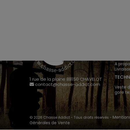
VÊTEM
Chasse
Achete
INFOR
A propo
Livraiso
TECHN
1 rue de la plaine 88150 CHAVELOT
contact@chasse-addict.com
Veste d
gore te
Mentions
© 2026 Chasse Addict - Tous droits réservés -
Générales de Vente