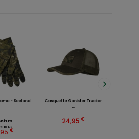
Camo - Seeland
Casquette Ganister Trucker
T-shirt Ap
...
€
24,95
ODÈLES
14
RTIR DE
À 
€
,95
4