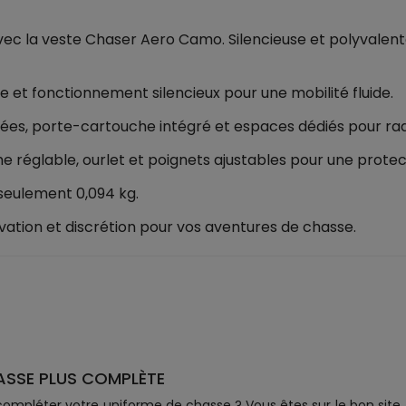
 la veste Chaser Aero Camo. Silencieuse et polyvalente,
ble et fonctionnement silencieux pour une mobilité fluide.
ées, porte-cartouche intégré et espaces dédiés pour rad
e réglable, ourlet et poignets ajustables pour une protec
seulement 0,094 kg.
vation et discrétion pour vos aventures de chasse.
ASSE PLUS COMPLÈTE
ompléter votre uniforme de chasse ? Vous êtes sur le bon site. 