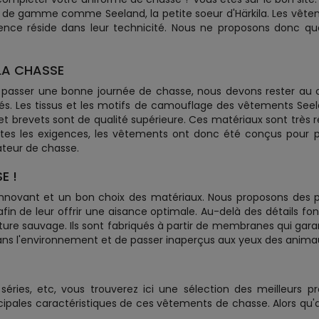
de gamme comme Seeland, la petite soeur d'Härkila. Les vêteme
ence réside dans leur technicité. Nous ne proposons donc q
LA CHASSE
 passer une bonne journée de chasse, nous devons rester au
és. Les tissus et les motifs de camouflage des vêtements See
 et brevets sont de qualité supérieure. Ces matériaux sont très 
outes les exigences, les vêtements ont donc été conçus pour
teur de chasse.
E !
 innovant et un bon choix des matériaux. Nous proposons des 
 de leur offrir une aisance optimale. Au-delà des détails fonct
e sauvage. Ils sont fabriqués à partir de membranes qui garant
ans l'environnement et de passer inaperçus aux yeux des animau
ries, etc, vous trouverez ici une sélection des meilleurs pr
cipales caractéristiques de ces vêtements de chasse. Alors qu'a