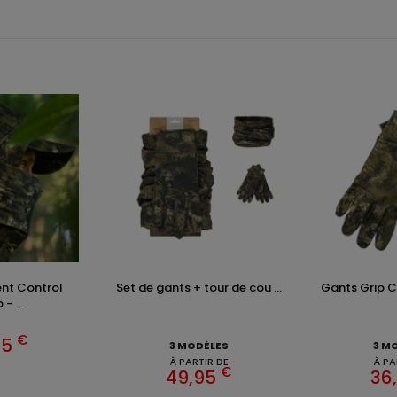
nt Control
Set de gants + tour de cou ...
Gants Grip 
- ...
€
95
3 MODÈLES
3 M
À PARTIR DE
À PA
€
49,95
36