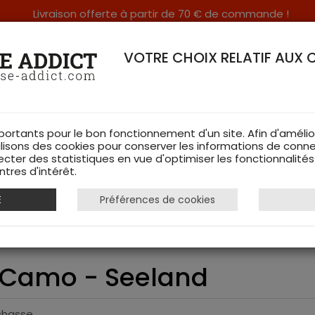
Livraison offerte à partir de 70 € de commande !
RERIE DANS LES VOSGES & SUR INTERNET
VOTRE CHOIX RELATIF AUX 
portants pour le bon fonctionnement d'un site. Afin d'amélio
ilisons des cookies pour conserver les informations de conne
ecter des statistiques en vue d'optimiser les fonctionnalité
TS DE CHASSE
RAYON FEMME
CHAUSSURES
ACCESSOIRES
tres d'intérêt.
E
Préférences de cookies
te Chaser Aero Camo - Seeland
 Camo - Seeland
 chasse