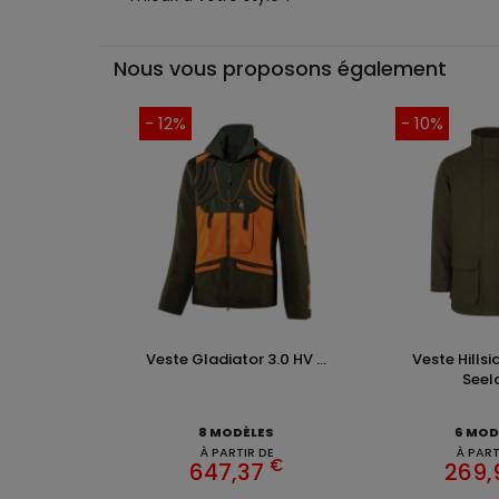
Nous vous proposons également
- 12%
- 10%
Veste Gladiator 3.0 HV ...
Veste Hills
Seel
8 MODÈLES
6 MOD
À PARTIR DE
À PART
€
647,37
269