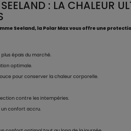
 SEELAND : LA CHALEUR U
S
mme Seeland, la Polar Max vous offre une protection
 plus épais du marché.
tion optimale.
ouce pour conserver la chaleur corporelle.
tion contre les intempéries.
 un confort accru.
n confort optimal tout au long de la journée.