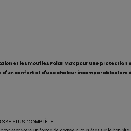
lon et les moufles Polar Max pour une protection op
 d'un confort et d'une chaleur incomparables lors de 
ASSE PLUS COMPLÈTE
ompléter votre uniforme de chasse ? Vous êtes sur le bon site. 