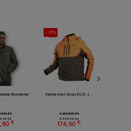
- 13%
ssée Shoverler
Veste Hart Aran ECO-J ...
Veste Pola
...
ODÈLES
4 MODÈLES
5 
RTIR DE
À PARTIR DE
À 
€
€
,90
174,90
25