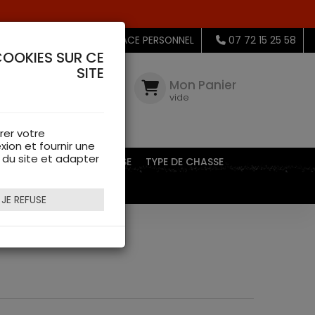
MON ESPACE PERSONNEL
07 72 15 25 58
COOKIES SUR CE
SITE
Mon
Compte
Mon Panier
connectez-
vide
vous
rer votre
xion et fournir une
s du site et adapter
EQUIPEMENTS DE CHASSE
TYPE DE CHASSE
JE REFUSE