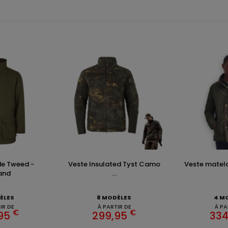
ide Tweed -
Veste Insulated Tyst Camo
Veste matela
and
...
ÈLES
8 MODÈLES
4 M
IR DE
À PARTIR DE
À PA
€
€
,95
299,95
334