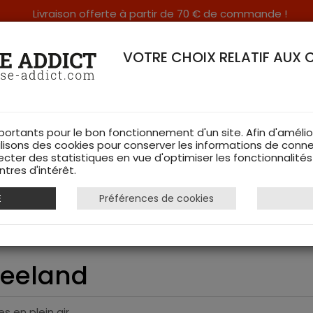
Livraison offerte à partir de 70 € de commande !
RERIE DANS LES VOSGES & SUR INTERNET
VOTRE CHOIX RELATIF AUX 
portants pour le bon fonctionnement d'un site. Afin d'amélio
ilisons des cookies pour conserver les informations de conne
ecter des statistiques en vue d'optimiser les fonctionnalité
TS DE CHASSE
RAYON FEMME
CHAUSSURES
ACCESSOIRES
tres d'intérêt.
E
Préférences de cookies
e Polar Max - Seeland
Seeland
s en plein air.