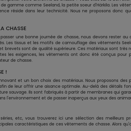
de gamme comme Seeland, la petite soeur d'Härkila. Les vêteme
ence réside dans leur technicité. Nous ne proposons donc q
LA CHASSE
 passer une bonne journée de chasse, nous devons rester au
és. Les tissus et les motifs de camouflage des vêtements See
 et brevets sont de qualité supérieure. Ces matériaux sont très 
outes les exigences, les vêtements ont donc été conçus pour
teur de chasse.
E !
 innovant et un bon choix des matériaux. Nous proposons des 
 de leur offrir une aisance optimale. Au-delà des détails fonct
e sauvage. Ils sont fabriqués à partir de membranes qui garant
ans l'environnement et de passer inaperçus aux yeux des animau
ries, etc, vous trouverez ici une sélection des meilleurs pr
cipales caractéristiques de ces vêtements de chasse. Alors qu'a