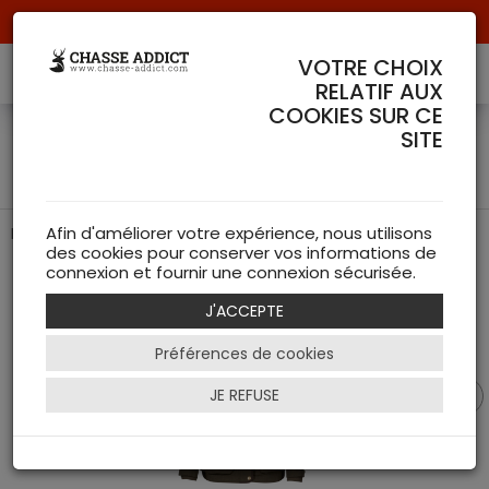
Livraison offerte à partir de 70 € de commande !
VOTRE CHOIX
RELATIF AUX
COOKIES SUR CE
Veste Woodcock advanced
SITE
Femme - Seeland
Elégance et performance pour la chasse
Afin d'améliorer votre expérience, nous utilisons
des cookies pour conserver vos informations de
connexion et fournir une connexion sécurisée.
J'ACCEPTE
Préférences de cookies
JE REFUSE