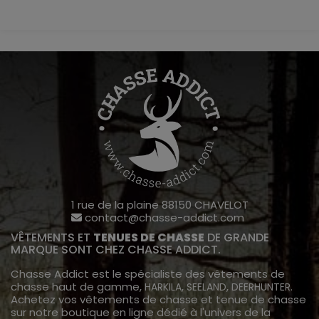
1 rue de la plaine 88150 CHAVELOT
contact@chasse-addict.com
VÊTEMENTS ET
TENUES DE CHASSE
DE GRANDE
MARQUE SONT CHEZ CHASSE ADDICT.
Chasse Addict est le spécialiste des vêtements de
chasse haut de gamme,
,
,
.
HARKILA
SEELAND
DEERHUNTER
Achetez vos vêtements de chasse et tenue de chasse
sur notre boutique en ligne dédié à l'univers de la