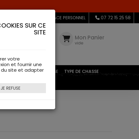
MON ESPACE PERSONNEL
07 72 15 25 58
COOKIES SUR CE
SITE
Mon
Compte
Mon Panier
connectez-
vide
vous
rer votre
xion et fournir une
s du site et adapter
EQUIPEMENTS DE CHASSE
TYPE DE CHASSE
JE REFUSE