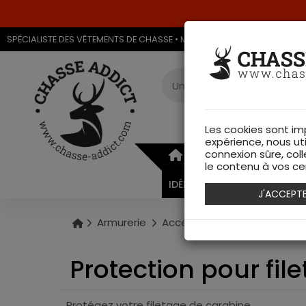
SPÉCIALISTE DES VÊTEMENTS DE CHASSE • MAGASIN DE CHASSE & ARMU
Les cookies sont im
expérience, nous ut
connexion sûre, coll
ARMURERIE
VÊTEMEN
le contenu à vos cen
IDÉES CADEAUX
J'ACCEPT
Armurerie
Accessoires
Protection p
Protection pour fil
Protégez votre filetage de carabine