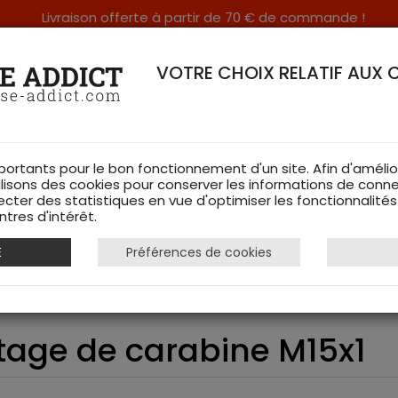
Livraison offerte à partir de 70 € de commande !
RERIE DANS LES VOSGES & SUR INTERNET
VOTRE CHOIX RELATIF AUX 
portants pour le bon fonctionnement d'un site. Afin d'amélio
ilisons des cookies pour conserver les informations de conne
ecter des statistiques en vue d'optimiser les fonctionnalité
TS DE CHASSE
RAYON FEMME
CHAUSSURES
ACCESSOIRES
tres d'intérêt.
E
Préférences de cookies
our filetage de carabine M15x1
etage de carabine M15x1