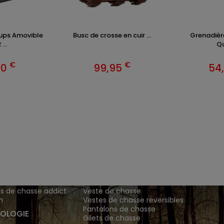
ups Amovible
Busc de crosse en cuir ...
Grenadière
...
Q
€
€
90
99,95
54
ENTS ET
TENUES DE CHASSE
DE GRANDE MARQUE SONT CH
 Addict est le spécialiste des vêtements de chasse haut
z vos vêtements de chasse et tenue de chasse sur notre bout
MATIONS
ARTICLES DE CHASSE
s de chasse addict
Veste de chasse
n
Vestes de chasse reversibles
Pantalons de chasse
OLOGIE
Gilets de chasse