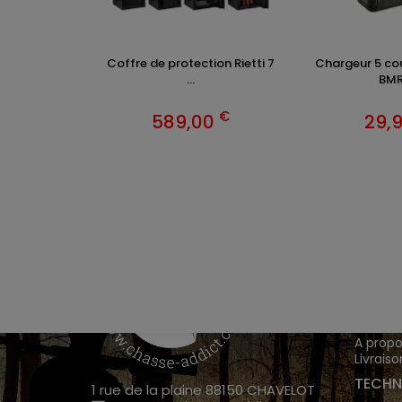
Coffre de protection Rietti 7
Chargeur 5 co
...
BMR 
€
589,00
29,
VÊTEM
Chasse
Achete
INFOR
A propo
Livraiso
TECHN
1 rue de la plaine 88150 CHAVELOT