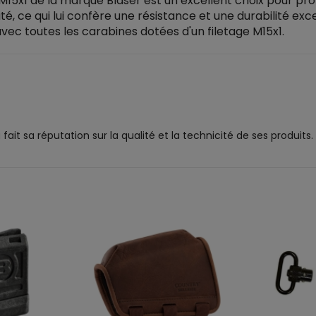
 M15x1 de la marque Blaser est un excellent choix pour p
é, ce qui lui confère une résistance et une durabilité exc
 avec toutes les carabines dotées d'un filetage M15x1.
it sa réputation sur la qualité et la technicité de ses produits.