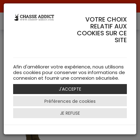
Livraison offerte à partir de 70 € de commande !
VOTRE CHOIX
RELATIF AUX
COOKIES SUR CE
SITE
Bottes CHIRUCA
( 1 articles )
Afin d'améliorer votre expérience, nous utilisons
des cookies pour conserver vos informations de
NEW
connexion et fournir une connexion sécurisée.
J'ACCEPTE
Filtrer
Préférences de cookies
- 31 %
JE REFUSE