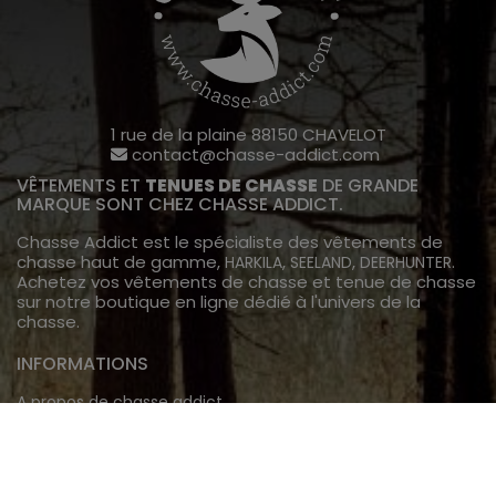
1 rue de la plaine 88150 CHAVELOT
contact@chasse-addict.com
VÊTEMENTS ET
TENUES DE CHASSE
DE GRANDE
MARQUE SONT CHEZ CHASSE ADDICT.
Chasse Addict est le spécialiste des vêtements de
chasse haut de gamme,
,
,
.
HARKILA
SEELAND
DEERHUNTER
Achetez vos vêtements de chasse et tenue de chasse
sur notre boutique en ligne dédié à l'univers de la
chasse.
INFORMATIONS
A propos de chasse addict
Livraison
TECHNOLOGIE
Veste de chasse gore tex