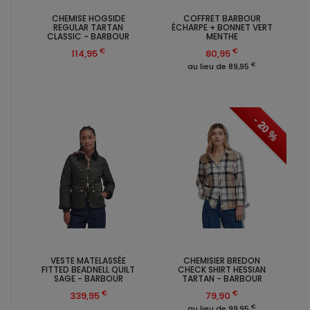
CHEMISE HOGSIDE
COFFRET BARBOUR
REGULAR TARTAN
ÉCHARPE + BONNET VERT
CLASSIC - BARBOUR
MENTHE
€
€
114,95
80,95
€
au lieu de 89,95
- 20 %
VESTE MATELASSÉE
CHEMISIER BREDON
FITTED BEADNELL QUILT
CHECK SHIRT HESSIAN
SAGE - BARBOUR
TARTAN - BARBOUR
€
€
339,95
79,90
€
au lieu de 99,95