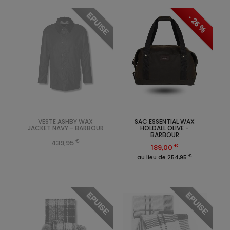
EPUISE
- 26 %
VESTE ASHBY WAX
SAC ESSENTIAL WAX
JACKET NAVY - BARBOUR
HOLDALL OLIVE -
BARBOUR
€
439,95
€
189,00
€
au lieu de 254,95
EPUISE
EPUISE