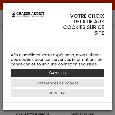
Livraison offerte à partir de 70 € de commande !
VOTRE CHOIX
RELATIF AUX
COOKIES SUR CE
Resultat de votre
SITE
Recherche :
108
résultat(s) pour "barbour"
Afin d'améliorer votre expérience, nous utilisons
des cookies pour conserver vos informations de
connexion et fournir une connexion sécurisée.
J'ACCEPTE
Préférences de cookies
JE REFUSE
CASQUETTE BARBOUR
GILET BARBOUR