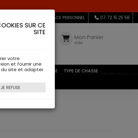
MON ESPACE PERSONNEL
07 72 15 25 58
COOKIES SUR CE
SITE
Mon
Compte
Mon Panier
connectez-
vide
vous
rer votre
xion et fournir une
s du site et adapter
EQUIPEMENTS DE CHASSE
TYPE DE CHASSE
JE REFUSE
d