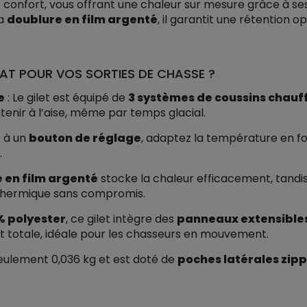
et confort, vous offrant une chaleur sur mesure grâce à s
sa
doublure en film argenté
, il garantit une rétention o
EAT POUR VOS SORTIES DE CHASSE ?
e
: Le gilet est équipé de
3 systèmes de coussins chauf
nir à l’aise, même par temps glacial.
 à un
bouton de réglage
, adaptez la température en f
.
 en film argenté
stocke la chaleur efficacement, tandis
thermique sans compromis.
% polyester
, ce gilet intègre des
panneaux extensibles 
t totale, idéale pour les chasseurs en mouvement.
seulement 0,036 kg et est doté de
poches latérales zip