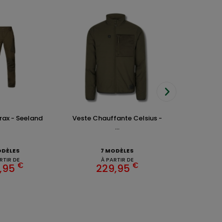
rax - Seeland
Veste Chauffante Celsius -
Batterie E
...
6
ODÈLES
7 MODÈLES
RTIR DE
À PARTIR DE
€
€
,95
229,95