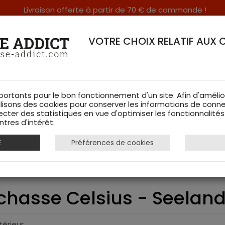
Livraison offerte à partir de 70 € de commande !
RERIE DANS LES VOSGES & SUR INTERNET
VOTRE CHOIX RELATIF AUX 
portants pour le bon fonctionnement d'un site. Afin d'amélio
ilisons des cookies pour conserver les informations de conne
ecter des statistiques en vue d'optimiser les fonctionnalité
TS DE CHASSE
RAYON FEMME
CHAUSSURES
ACCESSOIRES
tres d'intérêt.
E
Préférences de cookies
auffants
Gilet Chauffant de chasse Celsius - Seeland
 chasse Celsius - Seelan
érieur.