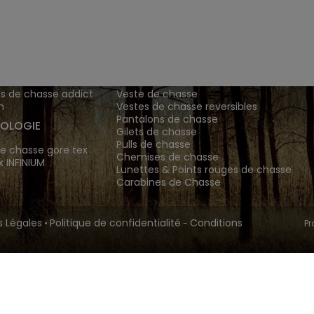
ENTS ET
TENUES DE CHASSE
DE GRANDE MARQUE SONT CH
 Addict est le spécialiste des vêtements de chasse haut
z vos vêtements de chasse et tenue de chasse sur notre bout
MATIONS
ARTICLES DE CHASSE
s de chasse addict
Veste de chasse
n
Vestes de chasse reversibles
Pantalons de chasse
OLOGIE
Gilets de chasse
Pulls de chasse
e chasse gore tex
Chemises de chasse
x INFINIUM
Lunettes & Points rouges de chasse
Carabines de Chasse
 Légales
Politique de confidentialité
Conditions
•
-
Pr