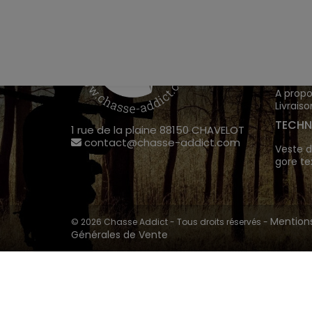
VÊTEM
Chasse
Achete
INFOR
A propo
Livraiso
TECHN
1 rue de la plaine 88150 CHAVELOT
contact@chasse-addict.com
Veste d
gore te
Mentions
© 2026 Chasse Addict - Tous droits réservés -
Générales de Vente