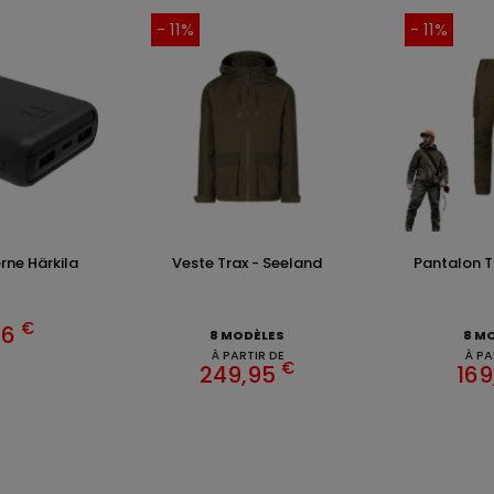
- 11%
- 11%
erne Härkila
Veste Trax - Seeland
Pantalon T
€
46
8 MODÈLES
8 M
À PARTIR DE
À PA
€
249,95
169