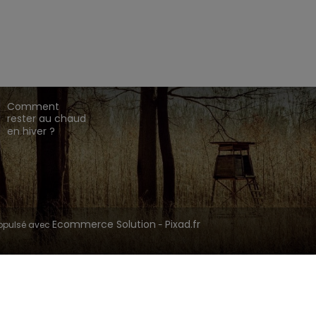
EZ CHASSE ADDICT.
 de gamme,
,
,
.
HARKILA
SEELAND
DEERHUNTER
ique en ligne dédié à l'univers de la chasse.
CONSEILS DE
CHASSE
Comment
rester au chaud
en hiver ?
Ecommerce Solution
Pixad.fr
opulsé avec
-