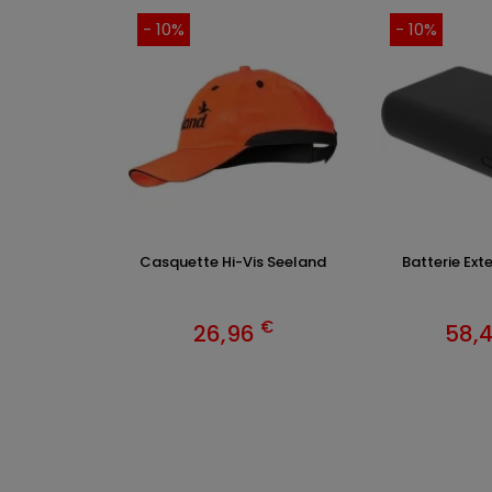
- 10%
- 10%
Casquette Hi-Vis Seeland
Batterie Ext
€
26,96
58,