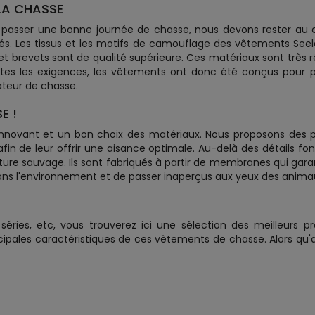
LA CHASSE
 passer une bonne journée de chasse, nous devons rester au
és. Les tissus et les motifs de camouflage des vêtements See
 et brevets sont de qualité supérieure. Ces matériaux sont très 
outes les exigences, les vêtements ont donc été conçus pour
teur de chasse.
E !
 innovant et un bon choix des matériaux. Nous proposons des 
 de leur offrir une aisance optimale. Au-delà des détails fonct
e sauvage. Ils sont fabriqués à partir de membranes qui garant
ans l'environnement et de passer inaperçus aux yeux des animau
ries, etc, vous trouverez ici une sélection des meilleurs pr
cipales caractéristiques de ces vêtements de chasse. Alors qu'a