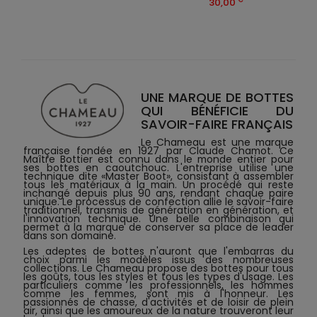
30,00
UNE MARQUE DE BOTTES
QUI BÉNÉFICIE DU
SAVOIR-FAIRE FRANÇAIS
Le Chameau est une marque
française fondée en 1927 par Claude Chamot. Ce
Maître Bottier est connu dans le monde entier pour
ses bottes en caoutchouc. L'entreprise utilise une
technique dite «Master Boot», consistant à assembler
tous les matériaux à la main. Un procédé qui reste
inchangé depuis plus 90 ans, rendant chaque paire
unique. Le processus de confection allie le savoir-faire
traditionnel, transmis de génération en génération, et
l'innovation technique. Une belle combinaison qui
permet à la marque de conserver sa place de leader
dans son domaine.
Les adeptes de bottes n'auront que l'embarras du
choix parmi les modèles issus des nombreuses
collections. Le Chameau propose des bottes pour tous
les goûts, tous les styles et tous les types d'usage. Les
particuliers comme les professionnels, les hommes
comme les femmes, sont mis à l'honneur. Les
passionnés de chasse, d'activités et de loisir de plein
air, ainsi que les amoureux de la nature trouveront leur