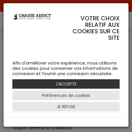
Livraison offerte à partir de 70 € de commande !
VOTRE CHOIX
RELATIF AUX
COOKIES SUR CE
PRODUIT DE LA MARQUE
SITE
17 Article(s)
LE CHAMEAU
Accessoires LE CHAMEAU
Afin d'améliorer votre expérience, nous utilisons
Casquettes (1)
des cookies pour conserver vos informations de
connexion et fournir une connexion sécurisée.
Chien (1)
Accessoires (3)
J'ACCEPTE
Chaussures LE CHAMEAU
Préférences de cookies
Chaussures (1)
Bottes (8)
JE REFUSE
Equipements de Chasse LE CHAMEAU
Parapluies (1)
Rayon femme LE CHAMEAU