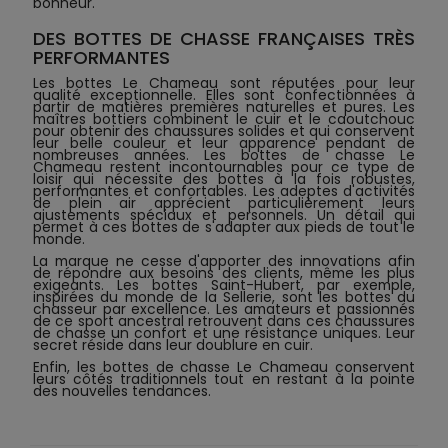
bonheur.
DES BOTTES DE CHASSE FRANÇAISES TRÈS
PERFORMANTES
Les bottes Le Chameau sont réputées pour leur
qualité exceptionnelle. Elles sont confectionnées à
partir de matières premières naturelles et pures. Les
maîtres bottiers combinent le cuir et le caoutchouc
pour obtenir des chaussures solides et qui conservent
leur belle couleur et leur apparence pendant de
nombreuses années. Les bottes de chasse Le
Chameau restent incontournables pour ce type de
loisir qui nécessite des bottes à la fois robustes,
performantes et confortables. Les adeptes d'activités
de plein air apprécient particulièrement leurs
ajustements spéciaux et personnels. Un détail qui
permet à ces bottes de s'adapter aux pieds de tout le
monde.
La marque ne cesse d'apporter des innovations afin
de répondre aux besoins des clients, même les plus
exigeants. Les bottes Saint-Hubert, par exemple,
inspirées du monde de la Sellerie, sont les bottes du
chasseur par excellence. Les amateurs et passionnés
de ce sport ancestral retrouvent dans ces chaussures
de chasse un confort et une résistance uniques. Leur
secret réside dans leur doublure en cuir.
Enfin, les bottes de chasse Le Chameau conservent
leurs côtés traditionnels tout en restant à la pointe
des nouvelles tendances.